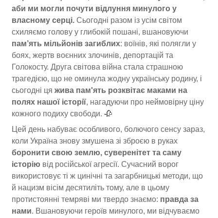
аби ми могли почути відлуння минулого у
власному серці.
Сьогодні разом із усім світом
схиляємо голову у глибокій пошані, вшановуючи
пам’ять мільйонів загиблих
: воїнів, які полягли у
боях, жертв воєнних злочинів, депортацій та
Голокосту. Друга світова війна стала страшною
трагедією, що не оминула жодну українську родину, і
сьогодні ця
жива пам'ять розквітає маками на
полях нашої історії
, нагадуючи про неймовірну ціну
кожного подиху свободи. 🥀
Цей день набуває особливого, болючого сенсу зараз,
коли Україна знову змушена зі зброєю в руках
боронити свою землю, суверенітет та саму
історію
від російської агресії. Сучасний ворог
використовує ті ж цинічні та загарбницькі методи, що
й нацизм вісім десятиліть тому, але в цьому
протистоянні темряві ми твердо знаємо:
правда за
нами
. Вшановуючи героїв минулого, ми відчуваємо