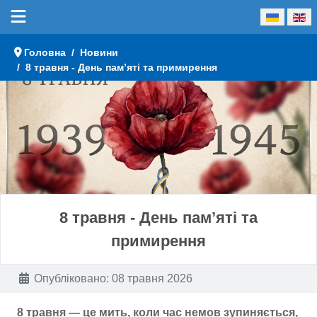
Оберіть свою мову
Головна
Новини
8 травня - День пам’яті та примирення
8 травня - День пам’яті та
примирення
Деталі
Опубліковано: 08 травня 2026
8 травня — це мить, коли час немов зупиняється,